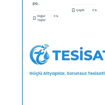
ında...Taş
pa...
Çeşitli
0 ₺
Doğal
0 ₺
Taşlar
eşitli
0 ₺
Güçlü Altyapılar, Sorunsuz Tesisatl