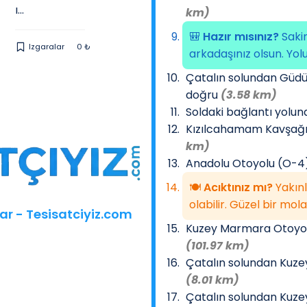
ı...
z, s...
km)
Şev Taşı,
🎒
Hazır mısınız?
Sakin
Flora Taşı,
Izgaralar
0 ₺
Mezar
arkadaşınız olsun. Yolu
Terra Blok
35000 ₺
Çatalın solundan Güdü
doğru
(3.58 km)
Soldaki bağlantı yolu
Kızılcahamam Kavşağı 
km)
Anadolu Otoyolu (O-4)
🍽️
Acıktınız mı?
Yakınl
olabilir. Güzel bir mola 
ar - Tesisatciyiz.com
Kuzey Marmara Otoyolu
(101.97 km)
Çatalın solundan Kuz
(8.01 km)
Çatalın solundan Kuz