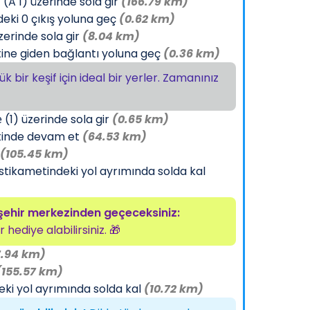
(A 1) üzerinde sola gir
(166.79 km)
deki 0 çıkış yoluna geç
(0.62 km)
zerinde sola gir
(8.04 km)
tine giden bağlantı yoluna geç
(0.36 km)
k bir keşif için ideal bir yerler. Zamanınız
(1) üzerinde sola gir
(0.65 km)
etinde devam et
(64.53 km)
(105.45 km)
istikametindeki yol ayrımında solda kal
şehir merkezinden geçeceksiniz:
 hediye alabilirsiniz. 🎁
7.94 km)
(155.57 km)
ki yol ayrımında solda kal
(10.72 km)