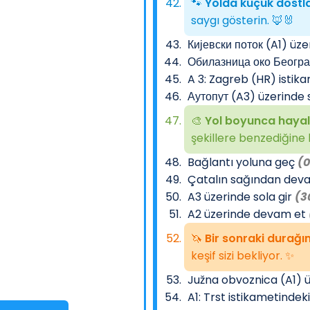
🐾
Yolda küçük dostlar
saygı gösterin. 🦊🐰
Кијевски поток (A1) ü
Обилазница око Београ
A 3: Zagreb (HR) istik
Аутопут (A3) üzerinde 
🎨
Yol boyunca hayal
şekillere benzediğine 
Bağlantı yoluna geç
(0
Çatalın sağından dev
A3 üzerinde sola gir
(3
A2 üzerinde devam et
🦄
Bir sonraki durağım
keşif sizi bekliyor. ✨
Južna obvoznica (A1) 
A1: Trst istikametindek