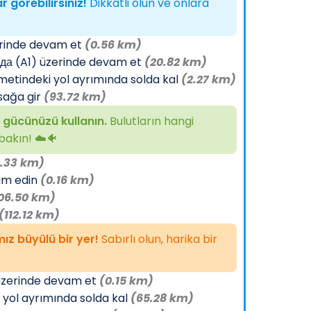
 görebilirsiniz!
Dikkatli olun ve onlara
zerinde devam et
(0.56 km)
да (A1) üzerinde devam et
(20.82 km)
ametindeki yol ayrımında solda kal
(2.27 km)
sağa gir
(93.72 km)
 gücünüzü kullanın.
Bulutların hangi
bakın! ☁️🐠
.33 km)
am edin
(0.16 km)
06.50 km)
(112.12 km)
ız büyülü bir yer!
Sabırlı olun, harika bir
üzerinde devam et
(0.15 km)
i yol ayrımında solda kal
(65.28 km)