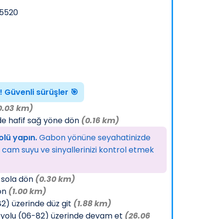
45520
r! Güvenli sürüşler 🎯
Flora Taşı, Çiçeklik Taşı
Bazalt Banyo, Hamam Kurnası
0.03 km)
Adresinize
🧖‍♂️ Bazalt
🤍 Bir
de hafif sağ yöne dön
(0.16 km)
l
nakliye dahil
Banyo,
Zama
olü yapın.
Gabon yönüne seyahatinizde
flora taşı
Hamam
silin
r, cam suyu ve sinyallerinizi kontrol etmek
r
gönderimi.Ür
Kurnası –
bir iz…
ün teslimatı
Taşın Sabrı,
Sevdik
yalnızca
Suyun
n kab
 sola dön
(0.30 km)
anlaşmalı
Arınmasıyla
başın
ön
(1.00 km)
nakliyecileri
Buluşuyor 💧
Onlar
2) üzerinde düz git
(1.88 km)
miz ...
Asırlardır
güzel 
 yolu (06-82) üzerinde devam et
(26.06