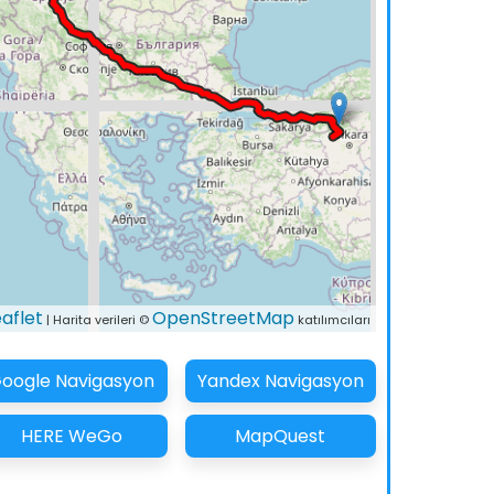
eaflet
OpenStreetMap
| Harita verileri ©
katılımcıları
oogle Navigasyon
Yandex Navigasyon
HERE WeGo
MapQuest