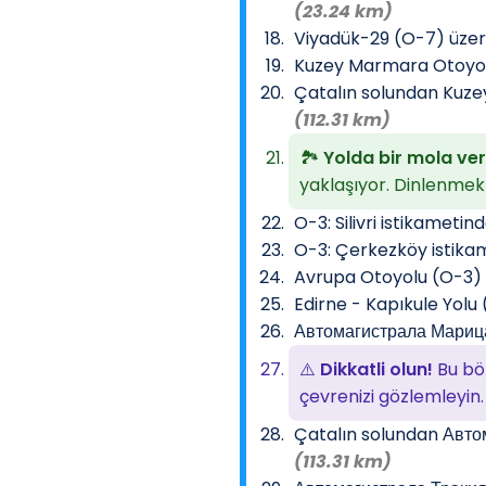
(23.24 km)
Viyadük-29 (O-7) üze
Kuzey Marmara Otoyol
Çatalın solundan Kuz
(112.31 km)
🏞️
Yolda bir mola ver
yaklaşıyor. Dinlenmek 
O-3: Silivri istikametin
O-3: Çerkezköy istika
Avrupa Otoyolu (O-3) 
Edirne - Kapıkule Yol
Автомагистрала Мариц
⚠️
Dikkatli olun!
Bu böl
çevrenizi gözlemleyin.
Çatalın solundan Авто
(113.31 km)