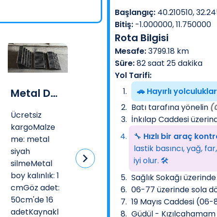
Başlangıç:
40.210510, 32.2
Bitiş:
-1.000000, 11.750000
Rota Bilgisi
Mesafe:
3799.18 km
Süre:
82 saat 25 dakika
Yol Tarifi:
🚗 Hayırlı yolculukla
Metal Döküm Su Gideri Izgaraları
Hazır Kompozit Mezar
Şev Taşı
Batı tarafına yönelin
(
Ücretsiz
🛠️ Kurulum:
Adresinize
İnkılap Caddesi üzerin
kargoMalze
nakliye dahi
15 Dakikada
🔧
Hızlı bir araç kontr
me: metal
şev taşı
Kolay Montaj
lastik basıncı, yağ, fa
siyah
gönderimi.Ü
– Uzman
iyi olur. 🛠️
silmeMetal
ün teslimatı
Yardımına
boy kalınlık: 1
yalnızca
İhtiyaç
Sağlık Sokağı üzerinde
cmGöz adet:
anlaşmalı
Yok!Hazır
06-77 üzerinde sola d
50cm'de 16
nakliyecileri
kompozit
19 Mayıs Caddesi (06-8
adetKaynakl
miz ar...
mezarlarımı
Güdül - Kızılcahamam