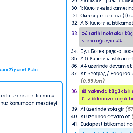
Автомагистрала Тракия 
1: Калотина istikametin
Околовръстен път (1) ü
А 6: Калотина istikame
🏰
Tarihi noktalar
küçü
varsa uğrayın. 🕰️
Бул. Ботевградско шосе 
А 6: Калотина istikam
A4 üzerinde devam et
ını Ziyaret Edin
A1: Београд / Beograd 
(0.55 km)
🛍️
Yakında küçük bir 
arita üzerinden konumu
Sevdiklerinize küçük bir
nduğunuz konumdan mesafeyi
A1 üzerinde sola gir
(5
A1 üzerinde devam et
Budapest istikametinde