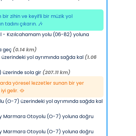
süren bir...
0 ₺
Şev Taşı,
0 ₺
Mez
 bir zihin ve keyifli bir müzik yol
Flora Taşı,
Çeşitli
0 ₺
n tadını çıkarın. 🎶
Terra Blok
l - Kızılcahamam yolu (06-82) yoluna
na geç
(0.14 km)
üzerindeki yol ayrımında sağda kal
(1.06
 üzerinde sola gir
(207.11 km)
arda yöresel lezzetler sunan bir yer
iyi gelir. 🥘
 (O-7) üzerindeki yol ayrımında sağda kal
ey Marmara Otoyolu (O-7) yoluna doğru
ey Marmara Otoyolu (O-7) yoluna doğru