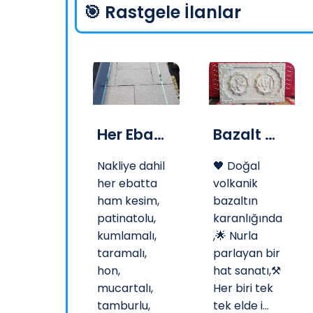
🎯 Rastgele İlanlar
Her Ebatta Kesimli Bazalt Plak
Bazalt Taş El Yapımı Allah (C.C) ve Hz. Muhammed (S.A.V) Lafzı
Bazalt El Değirmeni Taşı
Nakliye dahil
🖤 Doğal
Binlerce
her ebatta
volkanik
ın emeği,
ham kesim,
bazaltın
patinatolu,
karanlığında
dolu’nun
kumlamalı,
,🌟 Nurla
ında,🏡
taramalı,
parlayan bir
meğin en
hon,
hat sanatı,⚒️
 hali,🌀
mucartalı,
Her biri tek
in elinin
tamburlu,
tek elde i...