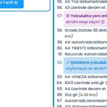
A3: Trst istikametindek
 Tarifi Al
A3 üzerinde devam et
🦋
Yolculukta yeni ark
etrafa neşe saçın! 😊
Strada Statale 58 del
km)
A4: autostrada istika
A4: TRIESTE istikameti
Raccordo Autostradal
🎶
Şarkılarla yolculuk
söylemeye ne dersin?
A4: VENEZIA istikameti
RA13 üzerinde sola gir
A4 üzerinde devam et
Düz git
(0.20 km)
Autostrada Serenissim
A13: Bologna istikamet