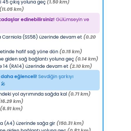
i 45 çıkış yoluna geç
(1.50 km)
(11.05 km)
adaşlar edinebilirsiniz!
Gülümseyin ve
la Carniola (SS58) üzerinde devam et
(0.20
metinde hafif sağ yöne dön
(0.15 km)
ne giden sağ bağlantı yoluna geç
(0.14 km)
e 14 (RA14) üzerinde devam et
(2.10 km)
 daha eğlenceli!
Sevdiğin şarkıyı
 🎤
ndeki yol ayrımında sağda kal
(0.71 km)
(16.29 km)
(6.91 km)
a (A4) üzerinde sağa gir
(150.31 km)
ine giden bağlantı yoluna geç
(0.82 km)