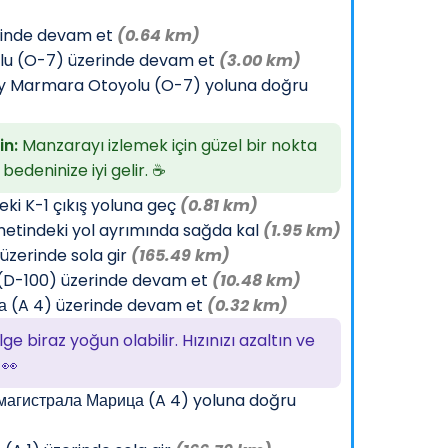
rinde devam et
(0.64 km)
u (O-7) üzerinde devam et
(3.00 km)
ey Marmara Otoyolu (O-7) yoluna doğru
in:
Manzarayı izlemek için güzel bir nokta
bedeninize iyi gelir. ☕
deki K-1 çıkış yoluna geç
(0.81 km)
metindeki yol ayrımında sağda kal
(1.95 km)
üzerinde sola gir
(165.49 km)
u (D-100) üzerinde devam et
(10.48 km)
а (A 4) üzerinde devam et
(0.32 km)
ge biraz yoğun olabilir. Hızınızı azaltın ve
 👀
магистрала Марица (A 4) yoluna doğru