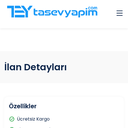
Çok Sorulan Sorular
Galeri
Hizmet Veren Giriş
İlanlar
İlan Detayları
Diğer
İletişim
Özellikler
Ücretsiz Kargo