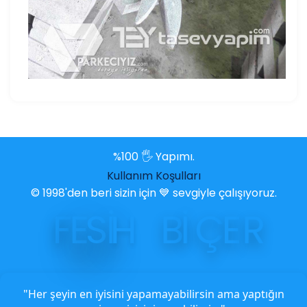
%100 🖐️ Yapımı.
Kullanım Koşulları
© 1998'den beri sizin için 💙 sevgiyle çalışıyoruz.
F
E
S
İ
H
B
İ
Ç
E
R
"Her şeyin en iyisini yapamayabilirsin ama yaptığın