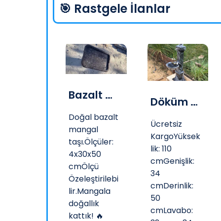
🎯 Rastgele İlanlar
Bazalt Mutfak Havanı
Bazalt Mangal Taşı
Döküm Kare Bahçe Çeşme
Lezzetin
Doğal bazalt
Ücretsiz
kü
mangal
KargoYüksek
rakta,💪
taşı.Ölçüler:
lik: 110
mesi
4x30x50
cmGenişlik:
alt
cmÖlçü
34
ta...Bazalt
Özeleştirilebi
cmDerinlik:
tfak
lir.Mangala
50
anı, %100
doğallık
cmLavabo:
ğal
kattık! 🔥