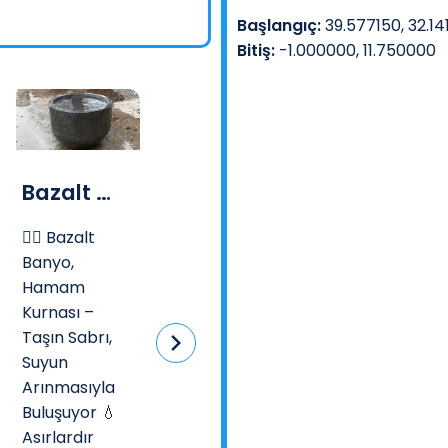
Başlangıç:
39.577150, 32.14
Bitiş:
-1.000000, 11.750000
Bazalt Banyo, Hamam Kurnası
Hazır Kompozit Mezar
Klasik Kilit
🧖‍♂️ Bazalt
🛠️ Kurulum:
Adresinize
Banyo,
nakliye dahi
15 Dakikada
Hamam
6, 8 ve 10'luk
Kolay Montaj
Kurnası –
kilit taşı
– Uzman
Taşın Sabrı,
gönderimi.Ü
Yardımına
Suyun
ün teslimatı
İhtiyaç
Arınmasıyla
yalnızca
Yok!Hazır
Buluşuyor 💧
anlaşmalı
kompozit
Asırlardır
na...
mezarlarımı