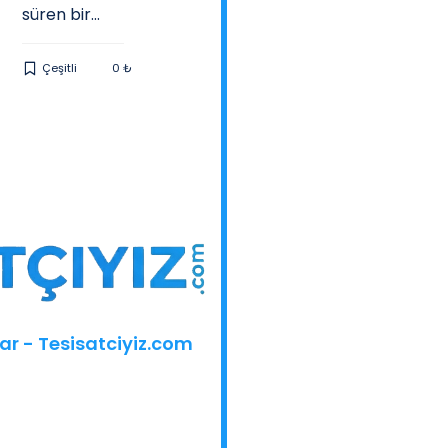
süren bir...
z, s...
Kilit Taş
Çeşitli
0 ₺
Mezar
35000 ₺
ar - Tesisatciyiz.com