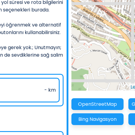
ol süresi ve rota bilgilerini
âh seçenekleri burada.
yi öğrenmek ve alternatif
tonlarını kullanabilirsiniz.
eye gerek yok.; Unutmayın;
in de sevdiklerine sağ salim
L
- km
OpenStreetMap
G
Bing Navigasyon