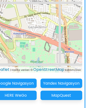
eaflet
OpenStreetMap
| Harita verileri ©
katılımcıları
oogle Navigasyon
Yandex Navigasyon
HERE WeGo
MapQuest