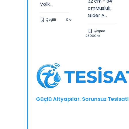
32 cm - 34
kanik
Volk...
cmMusluk,
lt...
Gider A...
Çeşitli
0 ₺
eşitli
0 ₺
Çeşme
25000 ₺
Güçlü Altyapılar, Sorunsuz Tesisatl