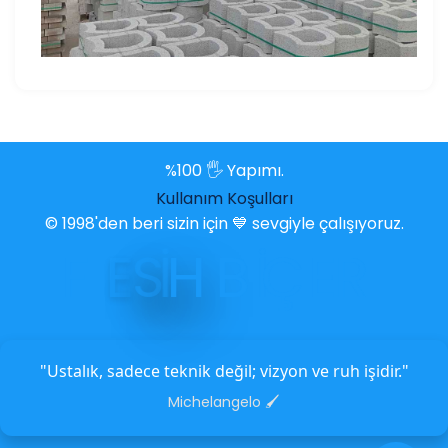
%100 🖐️ Yapımı.
Kullanım Koşulları
© 1998'den beri sizin için 💙 sevgiyle çalışıyoruz.
F
E
S
İ
H
B
İ
Ç
E
R
"Ustalık, sadece teknik değil; vizyon ve ruh işidir."
Michelangelo 🖌️