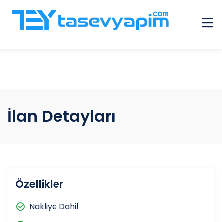
Çok Sorulan Sorular
Galeri
Hizmet Veren Giriş
İlanlar
İlan Detayları
Diğer
İletişim
Özellikler
Nakliye Dahil