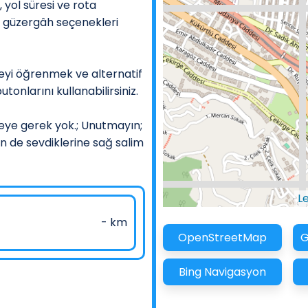
yol süresi ve rota
zlı güzergâh seçenekleri
yi öğrenmek ve alternatif
tonlarını kullanabilirsiniz.
eye gerek yok.; Unutmayın;
in de sevdiklerine sağ salim
L
- km
OpenStreetMap
G
Bing Navigasyon