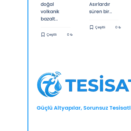
doğal
Asırlardır
arlarımı
volkanik
süren bir...
..
bazalt...
Çeşitli
0 ₺
Mezar
0 ₺
Çeşitli
0 ₺
Güçlü Altyapılar, Sorunsuz Tesisatl