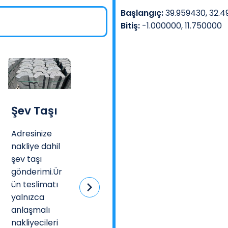
Başlangıç:
39.959430, 32.
Bitiş:
-1.000000, 11.750000
Şev Taşı
Bazalt Masaüstü Kabartma İsimlik
Döküm Kare Bahçe Çeşme
Adresinize
Doğal
Ücretsiz
nakliye dahil
volkanik taş
KargoYüksek
şev taşı
üzerine el
lik: 110
gönderimi.Ür
işçiliğiyle
cmGenişlik:
ün teslimatı
işlenen
34
yalnızca
kabartma
cmDerinlik:
anlaşmalı
yazılar,🌋
50
nakliyecileri
Doğanın