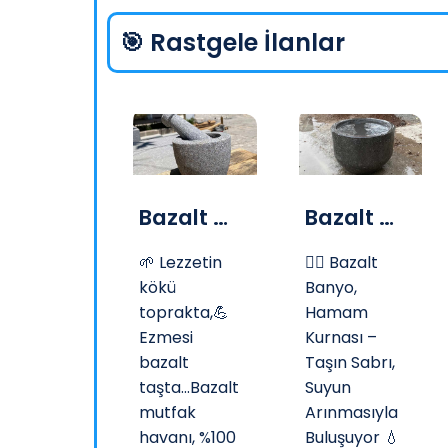
🎯 Rastgele İlanlar
Hazır Kompozit Mezar
Bazalt Mutfak Havanı
Bazalt Banyo, Hamam Kurnası
 Kurulum:
🌱 Lezzetin
🧖‍♂️ Bazalt
kökü
Banyo,
Dakikada
toprakta,💪
Hamam
ay Montaj
Ezmesi
Kurnası –
Uzman
bazalt
Taşın Sabrı,
dımına
taşta...Bazalt
Suyun
iyaç
mutfak
Arınmasıyla
!Hazır
havanı, %100
Buluşuyor 💧
mpozit