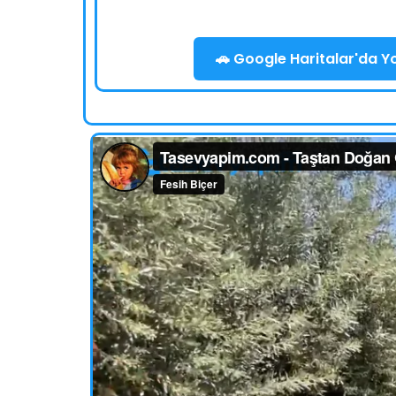
🚗 Google Haritalar'da Yol