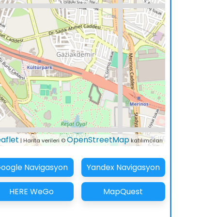
eaflet
OpenStreetMap
| Harita verileri ©
katılımcıları
oogle Navigasyon
Yandex Navigasyon
HERE WeGo
MapQuest