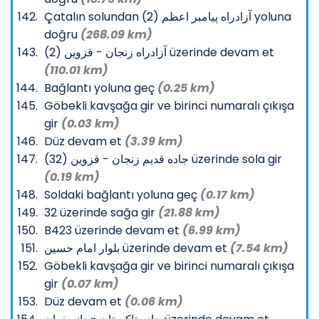
Çatalın solundan آزادراه پیامبر اعظم (2) yoluna
doğru
(268.09 km)
آزادراه زنجان - قزوین (2) üzerinde devam et
(110.01 km)
Bağlantı yoluna geç
(0.25 km)
Göbekli kavşağa gir ve birinci numaralı çıkışa
gir
(0.03 km)
Düz devam et
(3.39 km)
جاده قدیم زنجان - قزوین (32) üzerinde sola gir
(0.19 km)
Soldaki bağlantı yoluna geç
(0.17 km)
32 üzerinde sağa gir
(21.88 km)
B423 üzerinde devam et
(6.99 km)
بلوار امام حسین üzerinde devam et
(7.54 km)
Göbekli kavşağa gir ve birinci numaralı çıkışa
gir
(0.07 km)
Düz devam et
(0.06 km)