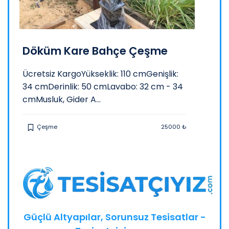
Bazal
Döküm Kare Bahçe Çeşme
Bazalt 
İzinden
Ücretsiz KargoYükseklik: 110 cmGenişlik:
Ustasın
34 cmDerinlik: 50 cmLavabo: 32 cm - 34
cmMusluk, Gider A...
 ₺
Çeşi
Çeşme
25000 ₺
Güçlü Altyapılar, Sorunsuz Tesisatlar -