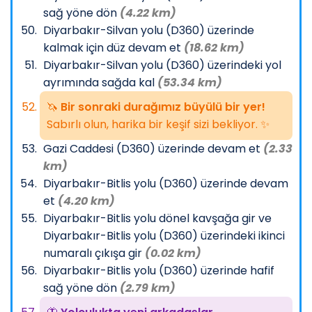
sağ yöne dön
(4.22 km)
Diyarbakır-Silvan yolu (D360) üzerinde
kalmak için düz devam et
(18.62 km)
Diyarbakır-Silvan yolu (D360) üzerindeki yol
ayrımında sağda kal
(53.34 km)
🦄
Bir sonraki durağımız büyülü bir yer!
Sabırlı olun, harika bir keşif sizi bekliyor. ✨
Gazi Caddesi (D360) üzerinde devam et
(2.33
km)
Diyarbakır-Bitlis yolu (D360) üzerinde devam
et
(4.20 km)
Diyarbakır-Bitlis yolu dönel kavşağa gir ve
Diyarbakır-Bitlis yolu (D360) üzerindeki ikinci
numaralı çıkışa gir
(0.02 km)
Diyarbakır-Bitlis yolu (D360) üzerinde hafif
sağ yöne dön
(2.79 km)