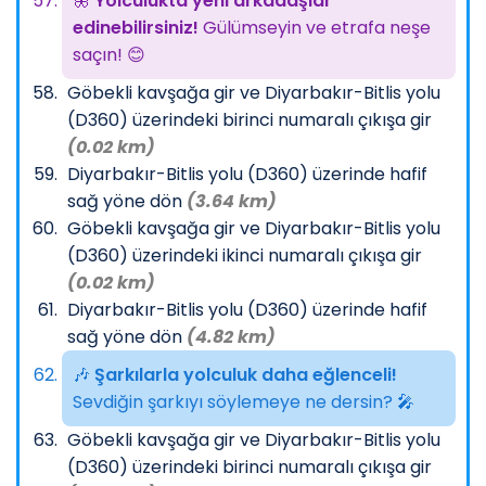
🦋
Yolculukta yeni arkadaşlar
edinebilirsiniz!
Gülümseyin ve etrafa neşe
saçın! 😊
Göbekli kavşağa gir ve Diyarbakır-Bitlis yolu
(D360) üzerindeki birinci numaralı çıkışa gir
(0.02 km)
Diyarbakır-Bitlis yolu (D360) üzerinde hafif
sağ yöne dön
(3.64 km)
Göbekli kavşağa gir ve Diyarbakır-Bitlis yolu
(D360) üzerindeki ikinci numaralı çıkışa gir
(0.02 km)
Diyarbakır-Bitlis yolu (D360) üzerinde hafif
sağ yöne dön
(4.82 km)
🎶
Şarkılarla yolculuk daha eğlenceli!
Sevdiğin şarkıyı söylemeye ne dersin? 🎤
Göbekli kavşağa gir ve Diyarbakır-Bitlis yolu
(D360) üzerindeki birinci numaralı çıkışa gir