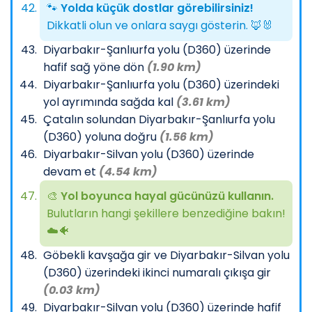
🐾
Yolda küçük dostlar görebilirsiniz!
Dikkatli olun ve onlara saygı gösterin. 🦊🐰
Diyarbakır-Şanlıurfa yolu (D360) üzerinde
hafif sağ yöne dön
(1.90 km)
Diyarbakır-Şanlıurfa yolu (D360) üzerindeki
yol ayrımında sağda kal
(3.61 km)
Çatalın solundan Diyarbakır-Şanlıurfa yolu
(D360) yoluna doğru
(1.56 km)
Diyarbakır-Silvan yolu (D360) üzerinde
devam et
(4.54 km)
🎨
Yol boyunca hayal gücünüzü kullanın.
Bulutların hangi şekillere benzediğine bakın!
☁️🐠
Göbekli kavşağa gir ve Diyarbakır-Silvan yolu
(D360) üzerindeki ikinci numaralı çıkışa gir
(0.03 km)
Diyarbakır-Silvan yolu (D360) üzerinde hafif