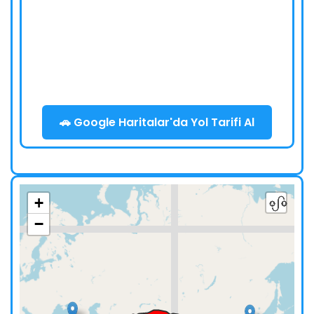
🚗 Google Haritalar'da Yol Tarifi Al
+
−