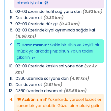
etmek iyi olur. 🛠️
02-03 üzerinde hafif sağ yöne dön
(0.92 km)
Düz devam et
(0.33 km)
02-03 üzerinde düz git
(0.43 km)
02-03 üzerindeki yol ayrımında sağda kal
(11.68 km)
🎒
Hazır mısınız?
Sakin bir zihin ve keyifli bir
müzik yol arkadaşınız olsun. Yolun tadını
çıkarın. 🎶
02-09 üzerinde keskin sol yöne dön
(22.32
km)
D360 üzerinde sol yöne dön
(4.91 km)
Düz devam et
(2.51 km)
D360 üzerinde devam et
(53.66 km)
🍽️
Acıktınız mı?
Yakınlarda yöresel lezzetler
sunan bir yer olabilir. Güzel bir mola iyi gelir.