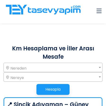
Çok Sorulan Sorular
Galeri
Hizmet Veren Giriş
Km Hesaplama ve İller Arası
İlanlar
Mesafe
Diğer
İletişim
Nereden
Nereye
Hesapla
📍 Sincik Adıyaman – Güney