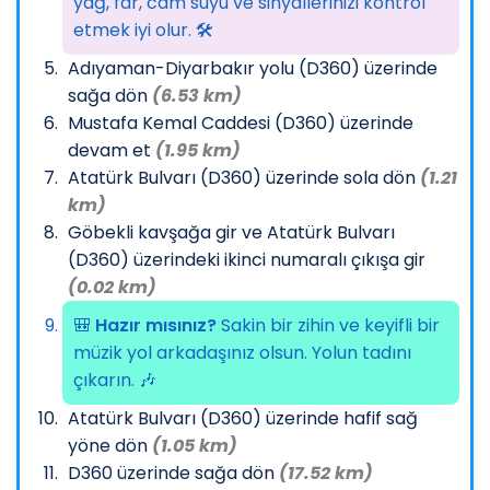
yağ, far, cam suyu ve sinyallerinizi kontrol
etmek iyi olur. 🛠️
Adıyaman-Diyarbakır yolu (D360) üzerinde
sağa dön
(6.53 km)
Mustafa Kemal Caddesi (D360) üzerinde
devam et
(1.95 km)
Atatürk Bulvarı (D360) üzerinde sola dön
(1.21
km)
Göbekli kavşağa gir ve Atatürk Bulvarı
(D360) üzerindeki ikinci numaralı çıkışa gir
(0.02 km)
🎒
Hazır mısınız?
Sakin bir zihin ve keyifli bir
müzik yol arkadaşınız olsun. Yolun tadını
çıkarın. 🎶
Atatürk Bulvarı (D360) üzerinde hafif sağ
yöne dön
(1.05 km)
D360 üzerinde sağa dön
(17.52 km)