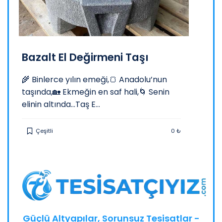
n Resim, Figür ve Yazı Baskı
Flora
Adresin
Bazalt El Değirmeni Taşı
ı
gönder
anlaşma
🌾 Binlerce yılın emeği,🍞 Anadolu’nun
taşında,🏡 Ekmeğin en saf hali,🌀 Senin
elinin altında...Taş E...
Şev 
 ₺
Çeşitli
0 ₺
Güçlü Altyapılar, Sorunsuz Tesisatlar -