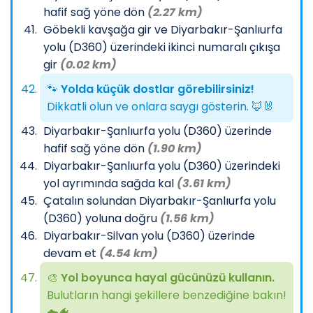
hafif sağ yöne dön
(2.27 km)
Göbekli kavşağa gir ve Diyarbakır-Şanlıurfa
yolu (D360) üzerindeki ikinci numaralı çıkışa
gir
(0.02 km)
🐾
Yolda küçük dostlar görebilirsiniz!
Dikkatli olun ve onlara saygı gösterin. 🦊🐰
Diyarbakır-Şanlıurfa yolu (D360) üzerinde
hafif sağ yöne dön
(1.90 km)
Diyarbakır-Şanlıurfa yolu (D360) üzerindeki
yol ayrımında sağda kal
(3.61 km)
Çatalın solundan Diyarbakır-Şanlıurfa yolu
(D360) yoluna doğru
(1.56 km)
Diyarbakır-Silvan yolu (D360) üzerinde
devam et
(4.54 km)
🎨
Yol boyunca hayal gücünüzü kullanın.
Bulutların hangi şekillere benzediğine bakın!
☁️🐠