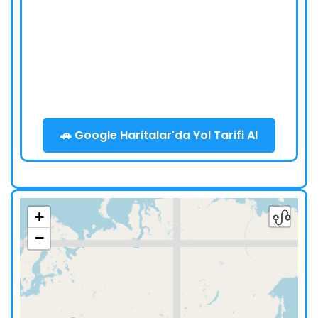
🚗 Google Haritalar'da Yol Tarifi Al
+
−