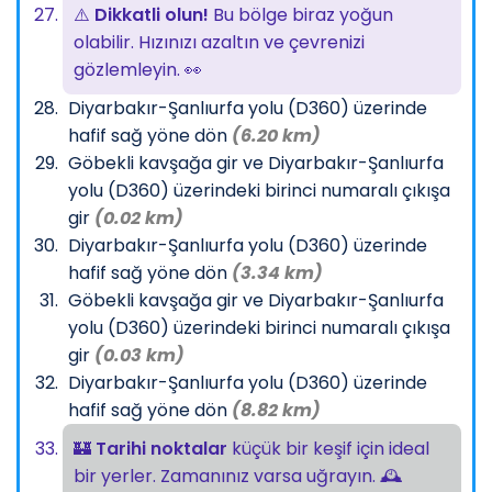
⚠️
Dikkatli olun!
Bu bölge biraz yoğun
olabilir. Hızınızı azaltın ve çevrenizi
gözlemleyin. 👀
Diyarbakır-Şanlıurfa yolu (D360) üzerinde
hafif sağ yöne dön
(6.20 km)
Göbekli kavşağa gir ve Diyarbakır-Şanlıurfa
yolu (D360) üzerindeki birinci numaralı çıkışa
gir
(0.02 km)
Diyarbakır-Şanlıurfa yolu (D360) üzerinde
hafif sağ yöne dön
(3.34 km)
Göbekli kavşağa gir ve Diyarbakır-Şanlıurfa
yolu (D360) üzerindeki birinci numaralı çıkışa
gir
(0.03 km)
Diyarbakır-Şanlıurfa yolu (D360) üzerinde
hafif sağ yöne dön
(8.82 km)
🏰
Tarihi noktalar
küçük bir keşif için ideal
bir yerler. Zamanınız varsa uğrayın. 🕰️