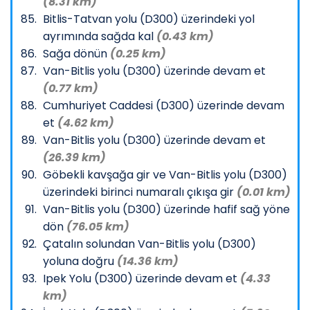
(8.31 km)
Bitlis-Tatvan yolu (D300) üzerindeki yol
ayrımında sağda kal
(0.43 km)
Sağa dönün
(0.25 km)
Van-Bitlis yolu (D300) üzerinde devam et
(0.77 km)
Cumhuriyet Caddesi (D300) üzerinde devam
et
(4.62 km)
Van-Bitlis yolu (D300) üzerinde devam et
(26.39 km)
Göbekli kavşağa gir ve Van-Bitlis yolu (D300)
üzerindeki birinci numaralı çıkışa gir
(0.01 km)
Van-Bitlis yolu (D300) üzerinde hafif sağ yöne
dön
(76.05 km)
Çatalın solundan Van-Bitlis yolu (D300)
yoluna doğru
(14.36 km)
Ipek Yolu (D300) üzerinde devam et
(4.33
km)