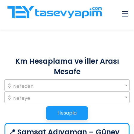
Çok Sorulan Sorular
Galeri
Hizmet Veren Giriş
Km Hesaplama ve İller Arası
İlanlar
Mesafe
Diğer
İletişim
Nereden
Nereye
Hesapla
📍 Samsat Adıyaman – Güney