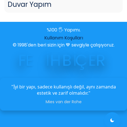
Duvar Yapım
%100 🖐️ Yapımı.
Kullanım Koşulları
© 1998'den beri sizin için 💙 sevgiyle çalışıyoruz.
F
E
S
İ
H
B
İ
Ç
E
R
"İyi bir yapı, sadece kullanışlı değil, aynı zamanda
estetik ve zarif olmalıdır."
Mies van der Rohe