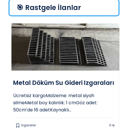
🎯 Rastgele İlanlar
Metal Döküm Su Gideri Izgaraları
B
Ücretsiz kargoMalzeme: metal siyah

silmeMetal boy kalınlık: 1 cmGöz adet:
S
50cm'de 16 adetKaynaklı...
As
0 ₺
Izgaralar
0 ₺