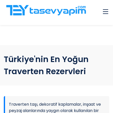
Çok Sorulan Sorular
Galeri
Hizmet Veren Giriş
İlanlar
Türkiye'nin En Yoğun
Diğer
İletişim
Traverten Rezervleri
Traverten taşı, dekoratif kaplamalar, inşaat ve
peyzaj alanlarında yaygın olarak kullanılan bir