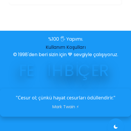
%100 🖐️ Yapımı.
Kullanım Koşulları
© 1998'den beri sizin için 💙 sevgiyle çalışıyoruz.
F
E
S
İ
H
B
İ
Ç
E
R
"Cesur ol; çünkü hayat cesurları ödüllendirir."
Mark Twain ⚡