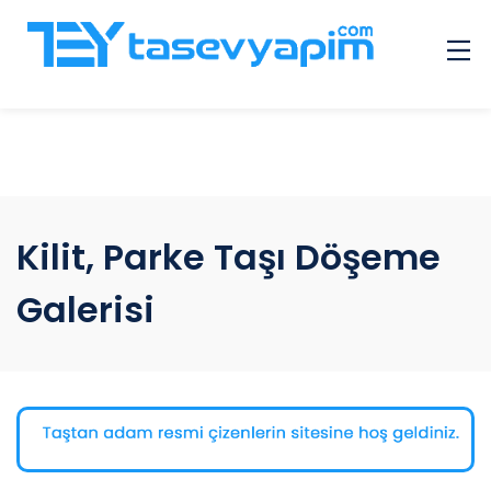
Çok Sorulan Sorular
Galeri
Hizmet Veren Giriş
İlanlar
Kilit, Parke Taşı Döşeme
Diğer
İletişim
Galerisi