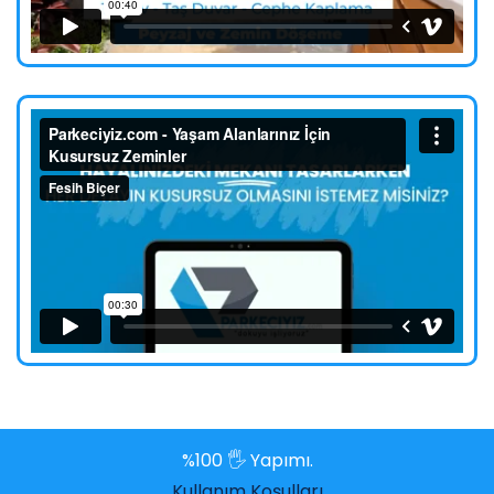
%100 🖐️ Yapımı.
Kullanım Koşulları